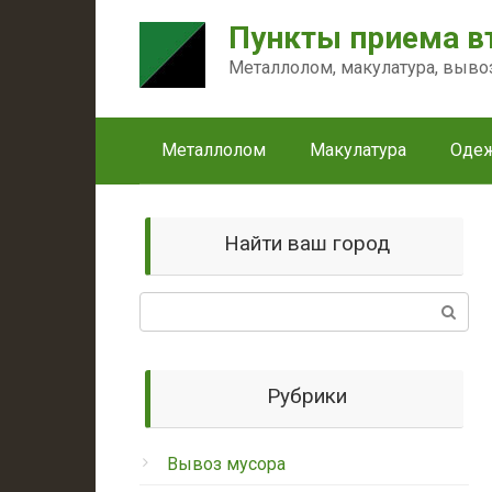
Перейти
Пункты приема в
к
контенту
Металлолом, макулатура, выво
Металлолом
Макулатура
Оде
Найти ваш город
Поиск:
Рубрики
Вывоз мусора