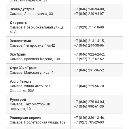
Утевский переулок, 23
Экоиндустрия
+7 (846) 240-94-08,
Самара, Лесная улица, 33
+7 (846) 240-94-07
Скорость
Самара, Ново-Вокзальная улица,
+7 (929) 711-10-00
61Д
Экосистема
+7 (846) 213-14-15,
Самара, 1-я просека, 16к42
+7 (846) 244-38-96
ЭкоТранс
+7 (846) 922-62-62,
Самара, проспект Кирова, 130
+7 (927) 712-62-62
СтройЭкоТранс
+7 (846) 231-36-52
Самара, Майская улица, 4
Алло Газель
Самара, улица Антонова-
+7 (846) 229-56-70
Овсеенко, 53А
Русстрой
+7 (846) 275-04-04,
Самара, Таксомоторный
+7 (846) 990-61-30
переулок, 10
Универсал сервис
+7 (846) 336-13-46,
Самара, Пролетарская улица, 169
+7 (927) 705-29-03