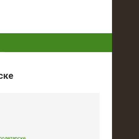
ске
ролетарске