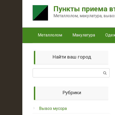
Перейти
Пункты приема в
к
контенту
Металлолом, макулатура, выво
Металлолом
Макулатура
Оде
Найти ваш город
Поиск:
Рубрики
Вывоз мусора