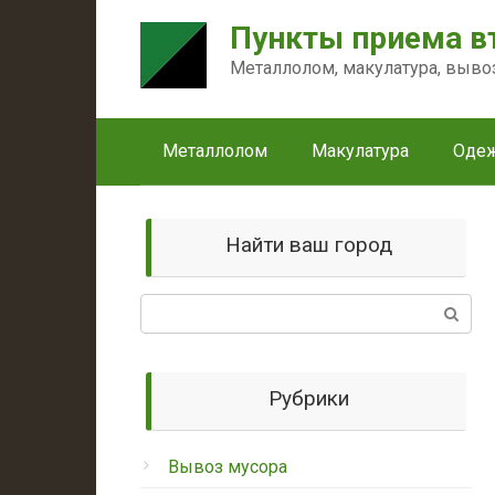
Перейти
Пункты приема в
к
контенту
Металлолом, макулатура, выво
Металлолом
Макулатура
Оде
Найти ваш город
Поиск:
Рубрики
Вывоз мусора