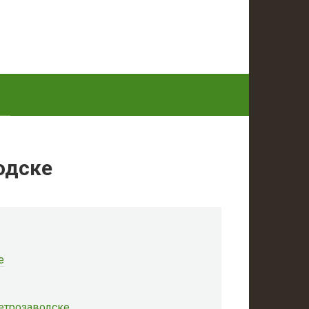
одске
е
Петрозаводске