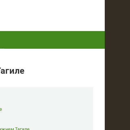
Тагиле
е
Нижнем Тагиле