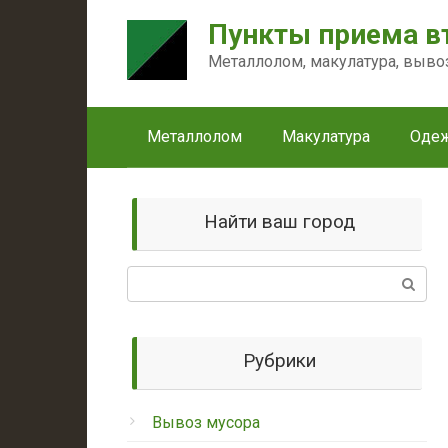
Перейти
Пункты приема в
к
контенту
Металлолом, макулатура, выво
Металлолом
Макулатура
Оде
Найти ваш город
Поиск:
Рубрики
Вывоз мусора