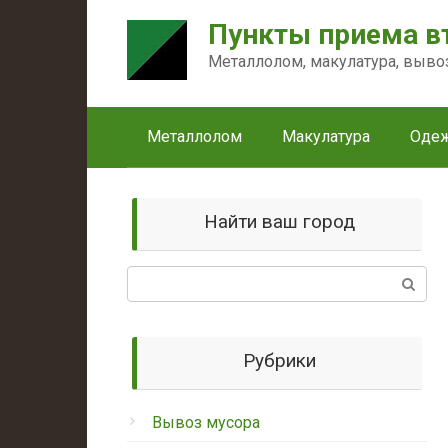
Перейти
Пункты приема в
к
контенту
Металлолом, макулатура, выво
Металлолом
Макулатура
Оде
Найти ваш город
Поиск:
Рубрики
Вывоз мусора