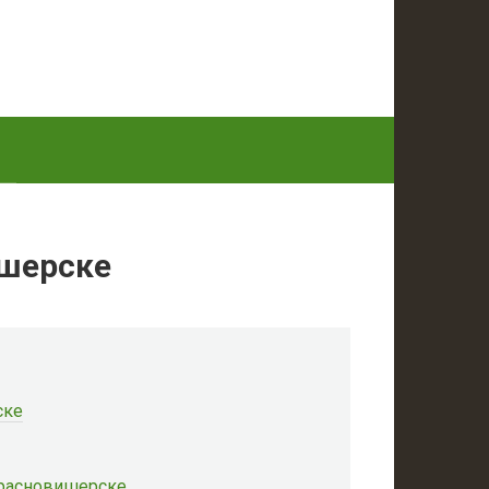
ишерске
ске
Красновишерске