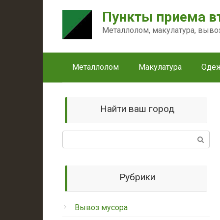
Перейти
Пункты приема в
к
контенту
Металлолом, макулатура, выво
Металлолом
Макулатура
Оде
Найти ваш город
Поиск:
Рубрики
Вывоз мусора