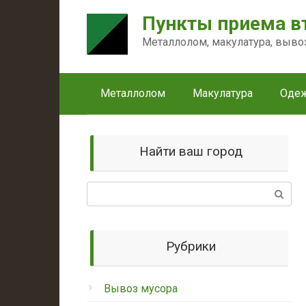
Перейти
Пункты приема в
к
контенту
Металлолом, макулатура, выво
Металлолом
Макулатура
Оде
Найти ваш город
Поиск:
Рубрики
Вывоз мусора