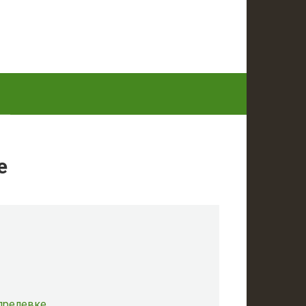
е
Апрелевке