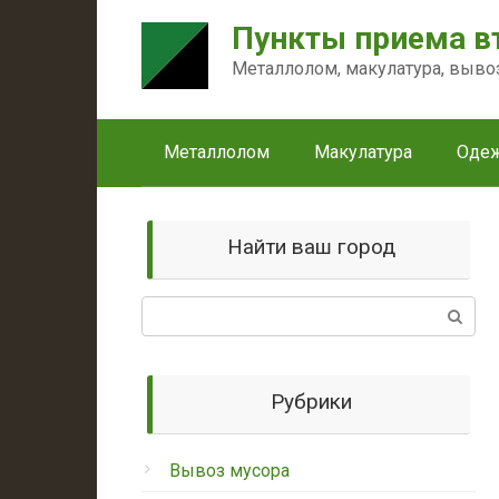
Перейти
Пункты приема в
к
контенту
Металлолом, макулатура, выво
Металлолом
Макулатура
Оде
Найти ваш город
Поиск:
Рубрики
Вывоз мусора