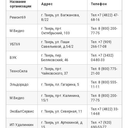
Название
Адрес
Телефон
организации
г. Тверь, ул. Вагжанова,
Тел.+7 (4822) 47-
Ремонт69
8/22
68-16
г. Тверь, пр-т.
Тел. 8 (800) 200-
М.Видео
Октябрьский, 103
77-75
г. Тверь, ул. Паши
Тел. +7 (909)
УБТ69
Савельевой, д.54/2
266-17-08
г. Тверь, пер.
Тел. +7 (3432)
ВУК
Беляковский, 46
04-80-33
г. Тверь, пр-т.
Тел. 8 (800) 775-
ТехноСила
Чайковского, 37
21-00
Тел. 8 (800) 555-
Эльдорадо
г. Тверь, пл. Гагарина, 5
11-11
г. Тверь, пр-т. Калинина,
Тел. 8 (800) 200-
М.Видео
15/1
77-75
Тел.+7 (4822) 33-
ЭкоБытСервис
г. Тверь, ул. Северная, 11
14-68
г. Тверь, ул. Артюхиной, д.
Тел. +7 (920)
ИП Удалинкин
15
690-53-77