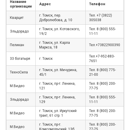
Название
Адрес
Телефон
организации
г. Томск, пер.
Тел. +7 (3822)
Кварцит
Добролюбова, д. 10
305038
г. Томск, ул. Котовского,
Тел. 8 (800) 555-
Эльдорадо
19/2
11-11
г. Томск, ул. Карла
Пеликан
Тел.+73822900390
Маркса, 18
Тел.+7-952-883-
33 богатыря
г. Томск
7651
г. Томск, ул. Мичурина,
Тел. 8 (800) 775-
ТехноСила
45/1
21-00
г. Томск, пр-т. Ленина,
Тел. 8 (800) 200-
М.Видео
121
77-75
г. Томск, пр-т. Ленина,
Тел. 8 (800) 555-
Эльдорадо
129
11-11
г. Томск, ул. Иркутский
Тел. 8 (800) 200-
М.Видео
тракт, 61 стр. 1
77-75
г. Томск, пр-т.
Тел. 8 (800) 200-
М.Видео
Комсомольский, 13б
77-75