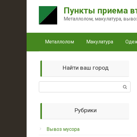
Перейти
Пункты приема в
к
контенту
Металлолом, макулатура, выво
Металлолом
Макулатура
Оде
Найти ваш город
Поиск:
Рубрики
Вывоз мусора