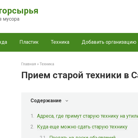
торсырья
з мусора
жда
Пластик
Техника
Добавить организацию
Главная
»
Техника
Прием старой техники в 
Содержание
Адреса, где примут старую технику на ути
Куда еще можно сдать старую технику
Продать на доске объявлений