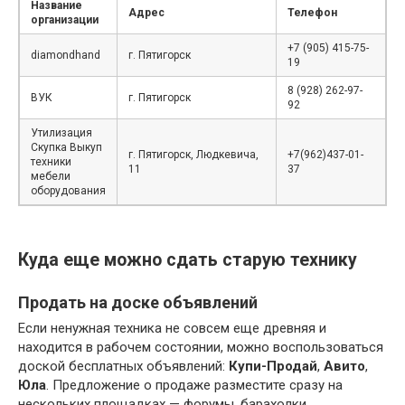
Название
Адрес
Телефон
организации
+7 (905) 415-75-
diamondhand
г. Пятигорск
19
8 (928) 262-97-
ВУК
г. Пятигорск
92
Утилизация
Скупка Выкуп
г. Пятигорск, Людкевича,
+7(962)437-01-
техники
11
37
мебели
оборудования
Куда еще можно сдать старую технику
Продать на доске объявлений
Если ненужная техника не совсем еще древняя и
находится в рабочем состоянии, можно воспользоваться
доской бесплатных объявлений:
Купи-Продай
,
Авито
,
Юла
. Предложение о продаже разместите сразу на
нескольких площадках — форумы, барахолки,