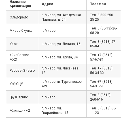
Название
Адрес
Телефон
организации
г. Миасс, ул. Академика
Тел. 8 800 250
Эльдорадо
Павлова, д. 54
25 25
Тел. 8 (35-13)-26-
Миасс-Скупка
г. Миасс
08-20
Тел. 8 (3513) 57-
Ютэк
г. Миасс, ул. Ленина, 16
85-04
ЖылСервис
Тел. +7 (3513)
г. Миасс, ул. Труда, 84
ЖКХ
57-67-81
г. Миасс, ул. Лихачева,
Тел. +7 (3513)
РассветЭнерго
13
56-34-30
г. Миасс, ш. Тургоякское,
Тел. +7 (3513)
ЮУрСЦУ
4/9
54-31-61
Тел. 8 (3513)
ГрузСервис
г. Миасс
260-616
г. Миасс, ул.
Тел. 8 (3513) 55-
Жилищник-2
Гвардейская, 13
11-23