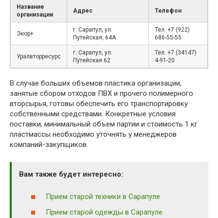
Название
Адрес
Телефон
организации
г. Сарапул, ул.
Тел. +7 (922)
Экор+
Путейская, 64А
686-55-55
г. Сарапул, ул.
Тел. +7 (34147)
Уралвторресурс
Путейская 62
4-91-20
В случае больших объемов пластика организации,
занятые сбором отходов ПВХ и прочего полимерного
вторсырья, готовы обеспечить его транспортировку
собственными средствами. Конкретные условия
поставки, минимальный объем партии и стоимость 1 кг
пластмассы необходимо уточнять у менеджеров
компаний-закупщиков.
Вам также будет интересно:
Прием старой техники в Сарапуле
Прием старой одежды в Сарапуле