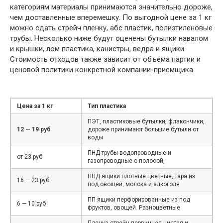
категориям материалы принимаются значительно дороже,
чем доставленные вперемешку. По выгодной цене за 1 кг
можно сдать стрейч пленку, абс пластик, полиэтиленовые
трубы. Несколько ниже будут оценены бутылки навалом
и крышки, лом пластика, канистры, ведра и ящики.
Стоимость отходов также зависит от объема партии и
ценовой политики конкретной компании-приемщика.
Цена за 1 кг
Тип пластика
ПЭТ, пластиковые бутылки, флакончики,
12 — 19 руб
дороже принимают большие бутыли от
воды
ПНД трубы водопроводные и
от 23 руб
газопроводные с полосой,
ПНД ящики плотные цветные, тара из
16 — 23 руб
под овощей, молока и алкоголя
ПП ящики перфорированные из под
6 — 10 руб
фруктов, овощей. Разноцветные
Пленка стрейч первичная чистая и