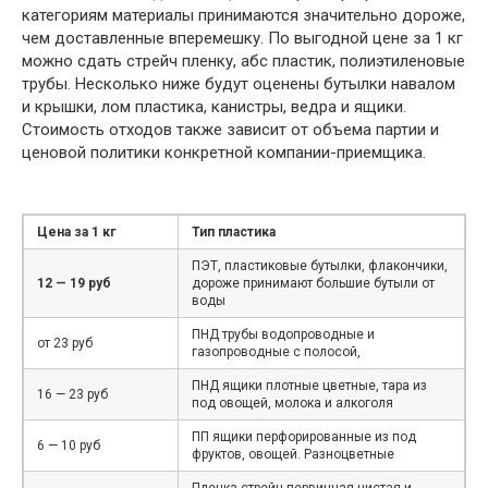
категориям материалы принимаются значительно дороже,
чем доставленные вперемешку. По выгодной цене за 1 кг
можно сдать стрейч пленку, абс пластик, полиэтиленовые
трубы. Несколько ниже будут оценены бутылки навалом
и крышки, лом пластика, канистры, ведра и ящики.
Стоимость отходов также зависит от объема партии и
ценовой политики конкретной компании-приемщика.
Цена за 1 кг
Тип пластика
ПЭТ, пластиковые бутылки, флакончики,
12 — 19 руб
дороже принимают большие бутыли от
воды
ПНД трубы водопроводные и
от 23 руб
газопроводные с полосой,
ПНД ящики плотные цветные, тара из
16 — 23 руб
под овощей, молока и алкоголя
ПП ящики перфорированные из под
6 — 10 руб
фруктов, овощей. Разноцветные
Пленка стрейч первичная чистая и