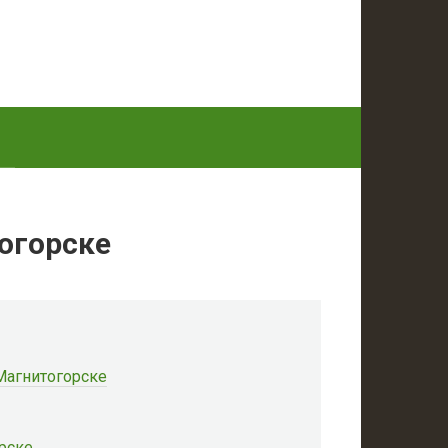
огорске
 Магнитогорске
рске