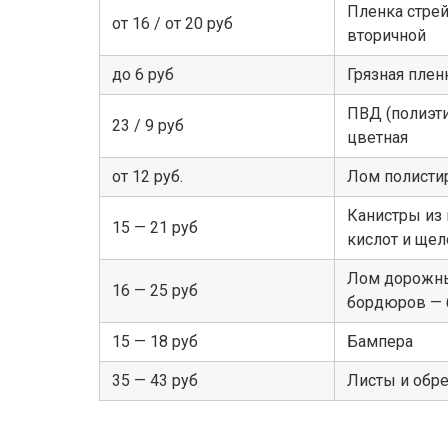
Пленка стрей
от 16 / от 20 руб
вторичной
до 6 руб
Грязная плен
ПВД (полиэти
23 / 9 руб
цветная
от 12 руб.
Лом полисти
Канистры из 
15 — 21 руб
кислот и щел
Лом дорожны
16 — 25 руб
бордюров — б
15 — 18 руб
Бампера
35 — 43 руб
Листы и обре