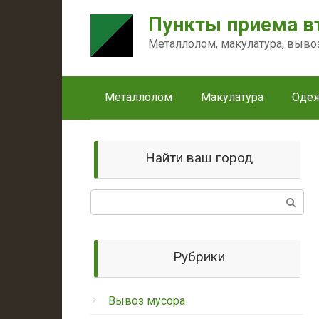
Перейти
Пункты приема в
к
контенту
Металлолом, макулатура, выво
Металлолом
Макулатура
Оде
Найти ваш город
Поиск:
Рубрики
Вывоз мусора