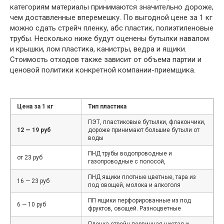
категориям материалы принимаются значительно дороже,
чем доставленные вперемешку. По выгодной цене за 1 кг
можно сдать стрейч пленку, абс пластик, полиэтиленовые
трубы. Несколько ниже будут оценены бутылки навалом
и крышки, лом пластика, канистры, ведра и ящики.
Стоимость отходов также зависит от объема партии и
ценовой политики конкретной компании-приемщика.
Цена за 1 кг
Тип пластика
ПЭТ, пластиковые бутылки, флакончики,
12 — 19 руб
дороже принимают большие бутыли от
воды
ПНД трубы водопроводные и
от 23 руб
газопроводные с полосой,
ПНД ящики плотные цветные, тара из
16 — 23 руб
под овощей, молока и алкоголя
ПП ящики перфорированные из под
6 — 10 руб
фруктов, овощей. Разноцветные
Пленка стрейч первичная чистая и