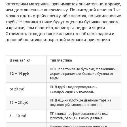
категориям материалы принимаются значительно дороже,
чем доставленные вперемешку. По выгодной цене за 1 кг
можно сдать стрейч пленку, абс пластик, полиэтиленовые
трубы. Несколько ниже будут оценены бутылки навалом
и крышки, лом пластика, канистры, ведра и ящики.
Стоимость отходов также зависит от объема партии и
ценовой политики конкретной компании-приемщика.
Цена за 1 кг
Тип пластика
ПЭТ, пластиковые бутылки, флакончики,
12 — 19 руб
дороже принимают большие бутыли от
воды
ПНД трубы водопроводные и
от 23 руб
газопроводные с полосой,
ПНД ящики плотные цветные, тара из
16 — 23 руб
под овощей, молока и алкоголя
ПП ящики перфорированные из под
6 — 10 руб
фруктов, овощей. Разноцветные
Пленка стрейч первичная чистая и