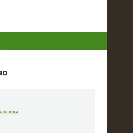
во
 Балаково