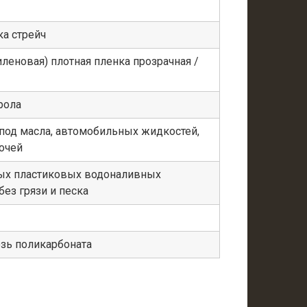
ка стрейч
леновая) плотная пленка прозрачная /
рола
под масла, автомобильных жидкостей,
очей
х пластиковых водоналивных
ез грязи и песка
зь поликарбоната