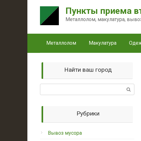
Перейти
Пункты приема в
к
контенту
Металлолом, макулатура, выво
Металлолом
Макулатура
Оде
Найти ваш город
Поиск:
Рубрики
Вывоз мусора