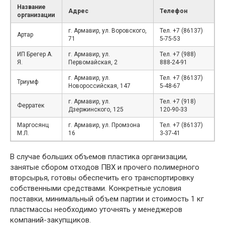
Название
Адрес
Телефон
организации
г. Армавир, ул. Воровского,
Тел. +7 (86137)
Артар
71
5-75-53
ИП Брегер А.
г. Армавир, ул.
Тел. +7 (988)
Я.
Первомайская, 2
888-24-91
г. Армавир, ул.
Тел. +7 (86137)
Триумф
Новороссийская, 147
5-48-67
г. Армавир, ул.
Тел. +7 (918)
Ферратек
Дзержинского, 125
120-90-33
Маргосянц
г. Армавир, ул. Промзона
Тел. +7 (86137)
М.Л.
16
3-37-41
В случае больших объемов пластика организации,
занятые сбором отходов ПВХ и прочего полимерного
вторсырья, готовы обеспечить его транспортировку
собственными средствами. Конкретные условия
поставки, минимальный объем партии и стоимость 1 кг
пластмассы необходимо уточнять у менеджеров
компаний-закупщиков.