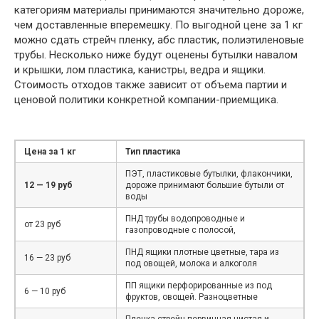
категориям материалы принимаются значительно дороже,
чем доставленные вперемешку. По выгодной цене за 1 кг
можно сдать стрейч пленку, абс пластик, полиэтиленовые
трубы. Несколько ниже будут оценены бутылки навалом
и крышки, лом пластика, канистры, ведра и ящики.
Стоимость отходов также зависит от объема партии и
ценовой политики конкретной компании-приемщика.
Цена за 1 кг
Тип пластика
ПЭТ, пластиковые бутылки, флакончики,
12 — 19 руб
дороже принимают большие бутыли от
воды
ПНД трубы водопроводные и
от 23 руб
газопроводные с полосой,
ПНД ящики плотные цветные, тара из
16 — 23 руб
под овощей, молока и алкоголя
ПП ящики перфорированные из под
6 — 10 руб
фруктов, овощей. Разноцветные
Пленка стрейч первичная чистая и