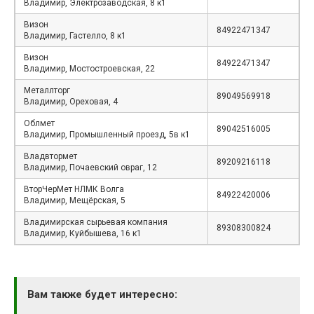
Владимир, Электрозаводская, 8 к1
Визон
84922471347
Владимир, Гастелло, 8 к1
Визон
84922471347
Владимир, Мостостроевская, 22
Металлторг
89049569918
Владимир, Ореховая, 4
Облмет
89042516005
Владимир, Промышленный проезд, 5в к1
Владвтормет
89209216118
Владимир, Почаевский овраг, 12
ВторЧерМет НЛМК Волга
84922420006
Владимир, Мещёрская, 5
Владимирская сырьевая компания
89308300824
Владимир, Куйбышева, 16 к1
Вам также будет интересно: