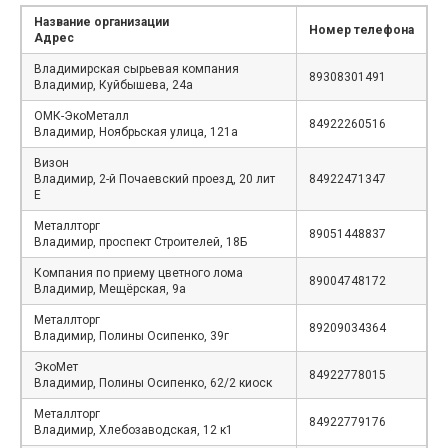
Название организации
Номер телефона
Адрес
Владимирская сырьевая компания
89308301491
Владимир, Куйбышева, 24а
ОМК-ЭкоМеталл
84922260516
Владимир, Ноябрьская улица, 121а
Визон
Владимир, 2-й Почаевский проезд, 20 лит
84922471347
Е
Металлторг
89051448837
Владимир, проспект Строителей, 18Б
Компания по приему цветного лома
89004748172
Владимир, Мещёрская, 9а
Металлторг
89209034364
Владимир, Полины Осипенко, 39г
ЭкоМет
84922778015
Владимир, Полины Осипенко, 62/2 киоск
Металлторг
84922779176
Владимир, Хлебозаводская, 12 к1