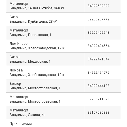
Металлторг
84922532392
Владимир, 16 лет Октября, 36в к1
Визон
89206257772
Владимир, Куйбышева, 28н/1
Металлторг
89209402943
Владимир, Поселковая, 1
Лом Инвест
84922494564
Владимир, Хлебозаводская, 12 к1
Визон
84922471347
Владимир, Мещёрская, 1
ЛомовЪ
84922494575
Владимир, Хлебозаводская, 12 к1
Вектор
84922444123
Владимир, Мостостроевская, 1
Металлторг
89206211820
Владимир, Мостостроевская, 1
Металлторг
89157530383
Владимир, Лакина, 4г
Пункт приема