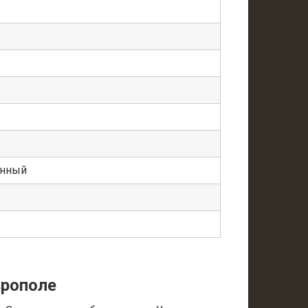
енный
врополе