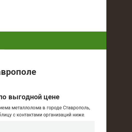
аврополе
по выгодной цене
иема металлолома в городе Ставрополь,
аблицу с контактами организаций ниже.