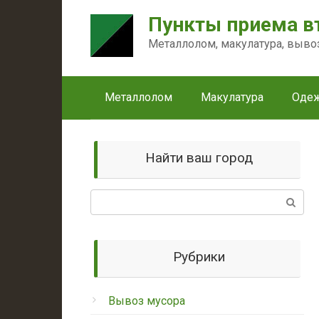
Перейти
Пункты приема в
к
контенту
Металлолом, макулатура, выво
Металлолом
Макулатура
Оде
Найти ваш город
Поиск:
Рубрики
Вывоз мусора