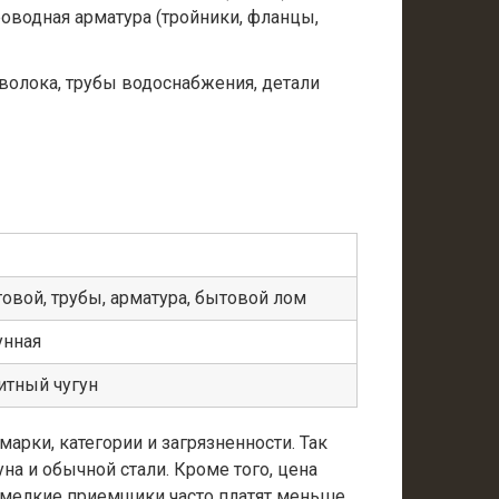
роводная арматура (тройники, фланцы,
оволока, трубы водоснабжения, детали
товой, трубы, арматура, бытовой лом
унная
итный чугун
арки, категории и загрязненности. Так
на и обычной стали. Кроме того, цена
то мелкие приемщики часто платят меньше