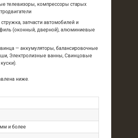
ые телевизоры, компрессоры старых
ктродвигатели
 стружка, запчасти автомобилей и
филь (оконный, дверной), алюминиевые
свинца — аккумуляторы, балансировочные
ыши, Электролизные ванны, Свинцовые
куски).
авлена ниже.
мм и более