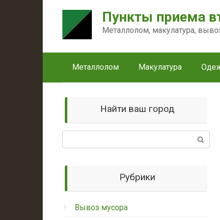
Перейти
Пункты приема в
к
контенту
Металлолом, макулатура, выво
Металлолом
Макулатура
Оде
Найти ваш город
Поиск:
Рубрики
Вывоз мусора