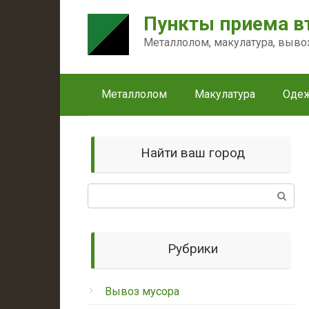
Перейти
Пункты приема в
к
контенту
Металлолом, макулатура, выво
Металлолом
Макулатура
Оде
Найти ваш город
Поиск:
Рубрики
Вывоз мусора