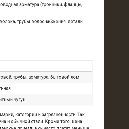
роводная арматура (тройники, фланцы,
оволока, трубы водоснабжения, детали
товой, трубы, арматура, бытовой лом
унная
итный чугун
арки, категории и загрязненности. Так
на и обычной стали. Кроме того, цена
то мелкие приемщики часто платят меньше