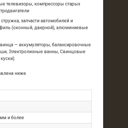
ые телевизоры, компрессоры старых
ктродвигатели
 стружка, запчасти автомобилей и
филь (оконный, дверной), алюминиевые
свинца — аккумуляторы, балансировочные
ыши, Электролизные ванны, Свинцовые
куски).
авлена ниже.
мм и более