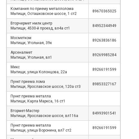
Компания по приему металлолома
89670365025
Мытищи, Осташковское шоссе, 1 ст2
Вторчермет нмлк центр
84952344949
Мытищи, 4530-й проезд, вл4а ст1
Мосметком
89263836186
Мытищи, Угольная, 39к
Арсеналмет
89269985284
Мытищи, Угольная, вл1
Микс
89266191599
Мытищи, улица Колонцова, 22а
Пункт приема лома
89853327167
Мытищи, Ярославское шоссе, 120а ст3
Пункт приема металла
Мытищи, Карла Маркса, 16 ст1
Втормет-Мастер
84993901541
Мытищи, Ярославское шоссе, вл116а
Пункт приема металла
89266191599
Мытищи, улица Воронина, вл7 ст2