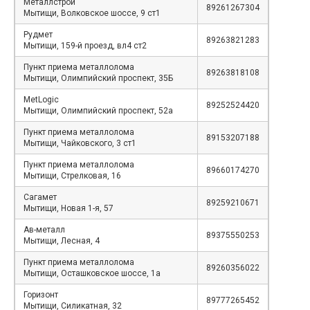
Металлстрой
89261267304
Мытищи, Волковское шоссе, 9 ст1
Рудмет
89263821283
Мытищи, 159-й проезд, вл4 ст2
Пункт приема металлолома
89263818108
Мытищи, Олимпийский проспект, 35Б
MetLogic
89252524420
Мытищи, Олимпийский проспект, 52а
Пункт приема металлолома
89153207188
Мытищи, Чайковского, 3 ст1
Пункт приема металлолома
89660174270
Мытищи, Стрелковая, 16
Сагамет
89259210671
Мытищи, Новая 1-я, 57
Ав-металл
89375550253
Мытищи, Лесная, 4
Пункт приема металлолома
89260356022
Мытищи, Осташковское шоссе, 1а
Горизонт
89777265452
Мытищи, Силикатная, 32