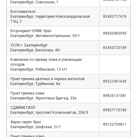
Екатеринбург, Совхозная, 1
Востокметалл
Екатеринбург, территория Новосвердловской
83432717676
ТЭЦ, 2
Вторчермет НЛМК Урал
89655400095
Екатеринбург, Автомагистральная, 39/1
УСЛК г. Екатеринбург
83433725189
Екатеринбург, Вилонова, 45г
Компания по приему лома и утилизации
отходов
Екатеринбург, Рябиновая, 13 ст1
Пункт приема цветных и черных металлов
89221061642
Екатеринбург, Турбинная, 8а
Пункт приема лома
89826131081
Екатеринбург, Фронтовых Бригад, 33а
СДАЙМЕТАЛЛ
89827170180
Екатеринбург, проспект Космонавтов, 258/3
Акрон скрап Урал
89122759811
Екатеринбург, Шефская, 2г/1
Пункт приема лома