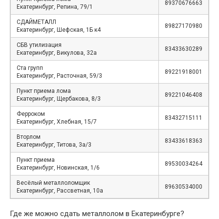
89370676663
Екатеринбург, Репина, 79/1
СДАЙМЕТАЛЛ
89827170980
Екатеринбург, Шефская, 1Б к4
СБВ утилизация
83433630289
Екатеринбург, Викулова, 32а
Ста групп
89221918001
Екатеринбург, Расточная, 59/3
Пункт приема лома
89221046408
Екатеринбург, Щербакова, 8/3
Ферроком
83432715111
Екатеринбург, Хлебная, 15/7
Вторлом
83433618363
Екатеринбург, Титова, 3а/3
Пункт приема
89530034264
Екатеринбург, Новинская, 1/6
Весёлый металлоломщик
89630534000
Екатеринбург, Рассветная, 10а
Где же можно сдать металлолом в Екатеринбурге?