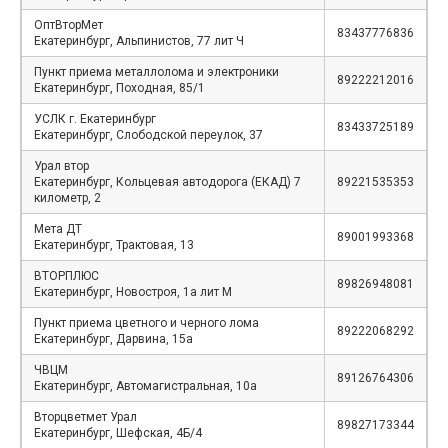
ОптВторМет
83437776836
Екатеринбург, Альпинистов, 77 лит Ч
Пункт приема металлолома и электроники
89222212016
Екатеринбург, Походная, 85/1
УСЛК г. Екатеринбург
83433725189
Екатеринбург, Слободской переулок, 37
Урал втор
Екатеринбург, Кольцевая автодорога (ЕКАД) 7
89221535353
километр, 2
Мета ДТ
89001993368
Екатеринбург, Трактовая, 13
ВТОРПЛЮС
89826948081
Екатеринбург, Новостроя, 1а лит М
Пункт приема цветного и черного лома
89222068292
Екатеринбург, Дарвина, 15а
ЧВЦМ
89126764306
Екатеринбург, Автомагистральная, 10а
Вторцветмет Урал
89827173344
Екатеринбург, Шефская, 4Б/4