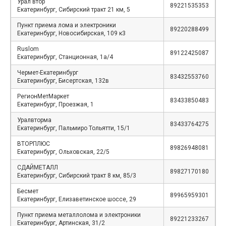
Урал втор
89221535353
Екатеринбург, Сибирский тракт 21 км, 5
Пункт приема лома и электроники
89220288499
Екатеринбург, Новосибирская, 109 к3
Ruslom
89122425087
Екатеринбург, Станционная, 1а/4
Чермет-Екатеринбург
83432553760
Екатеринбург, Бисертская, 132в
РегионМетМаркет
83433850483
Екатеринбург, Проезжая, 1
Уралвторма
83433764275
Екатеринбург, Пальмиро Тольятти, 15/1
ВТОРПЛЮС
89826948081
Екатеринбург, Ольховская, 22/5
СДАЙМЕТАЛЛ
89827170180
Екатеринбург, Сибирский тракт 8 км, 85/3
Бесмет
89965959301
Екатеринбург, Елизаветинское шоссе, 29
Пункт приема металлолома и электроники
89221233267
Екатеринбург, Артинская, 31/2