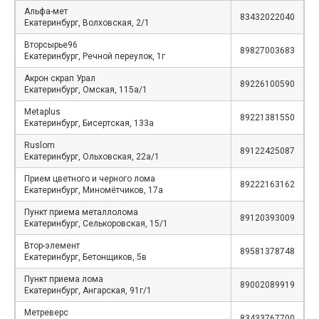
Альфа-мет
83432022040
Екатеринбург, Волховская, 2/1
Вторсырье96
89827003683
Екатеринбург, Речной переулок, 1г
Акрон скрап Урал
89226100590
Екатеринбург, Омская, 115а/1
Metaplus
89221381550
Екатеринбург, Бисертская, 133а
Ruslom
89122425087
Екатеринбург, Ольховская, 22а/1
Прием цветного и черного лома
89222163162
Екатеринбург, Миномётчиков, 17а
Пункт приема металлолома
89120393009
Екатеринбург, Селькоровская, 15/1
Втор-элемент
89581378748
Екатеринбург, Бетонщиков, 5в
Пункт приема лома
89002089919
Екатеринбург, Ангарская, 91г/1
Метреверс
83433767700