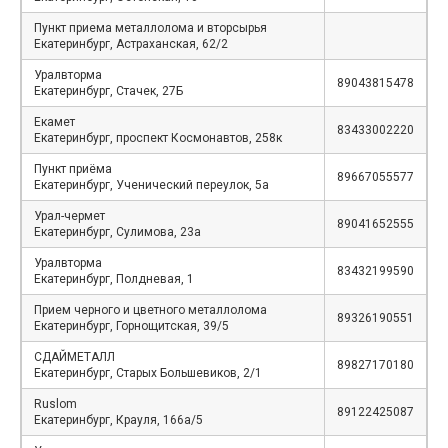
Пункт приема металлолома и вторсырья
Екатеринбург, Астраханская, 62/2
Уралвторма
89043815478
Екатеринбург, Стачек, 27Б
Екамет
83433002220
Екатеринбург, проспект Космонавтов, 258к
Пункт приёма
89667055577
Екатеринбург, Ученический переулок, 5а
Урал-чермет
89041652555
Екатеринбург, Сулимова, 23а
Уралвторма
83432199590
Екатеринбург, Полдневая, 1
Прием черного и цветного металлолома
89326190551
Екатеринбург, Горнощитская, 39/5
СДАЙМЕТАЛЛ
89827170180
Екатеринбург, Старых Большевиков, 2/1
Ruslom
89122425087
Екатеринбург, Крауля, 166а/5